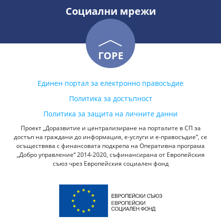
Социални мрежи
ГОРЕ
Единен портал за електронно правосъдие
Политика за достъпност
Политика за защита на личните данни
Проект „Доразвитие и централизиране на порталите в СП за
достъп на граждани до информация, е-услуги и е-правосъдие“, се
осъществява с финансовата подкрепа на Оперативна програма
„Добро управление“ 2014-2020, съфинансирана от Европейския
съюз чрез Европейския социален фонд