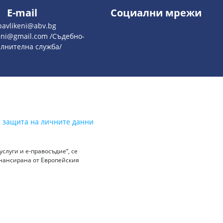
E-mail
Социални мрежи
pavlikeni@abv.bg
keni@gmail.com /Съдебно-
лнителна служба/
а защита на личните данни
слуги и е-правосъдие“, се
инансирана от Европейския