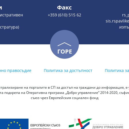
и
Факс
нистративен
+359 (610) 515 62
rs_
sis.rspavli
истратура)
изпъ
ГОРЕ
нно правосъдие
Политика за достъпност
Политика з
трализиране на порталите в СП за достъп на граждани до информация, е-у
а подкрепа на Оперативна програма „Добро управление“ 2014-2020, съф
съюз чрез Европейския социален фонд