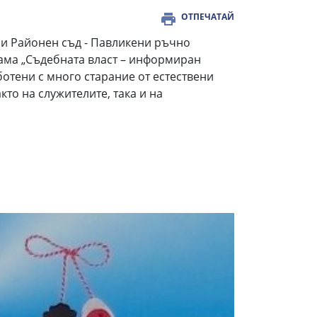
ОТПЕЧАТАЙ
ри Районен съд - Павликени ръчно
рама „Съдебната власт – информиран
отени с много старание от естествени
то на служителите, така и на