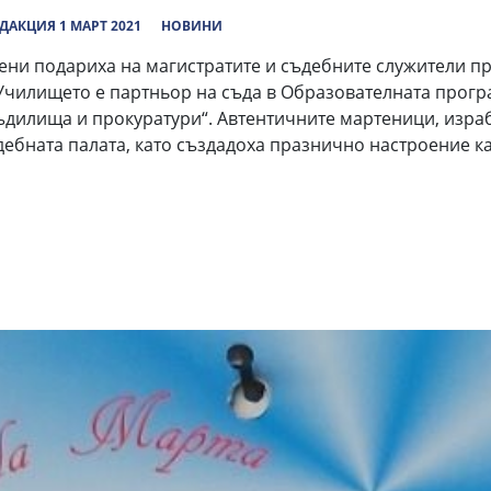
ДАКЦИЯ 1 МАРТ 2021
НОВИНИ
кени подариха на магистратите и съдебните служители п
 Училището е партньор на съда в Образователната прог
ъдилища и прокуратури“. Автентичните мартеници, израб
ебната палата, като създадоха празнично настроение как