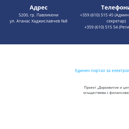
Адрес
Телефон
5200, гр. Павликени
+359 (610) 515 45 (Адми
ул. Атанас Хаджиславчев №8
секретар)
+359 (610) 515 54 (Рег
Единен портал за електро
Проект „Доразвитие и цен
осъществява с финансоват