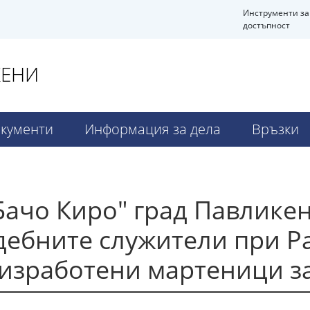
Инструменти за
достъпност
КЕНИ
кументи
Информация за дела
Връзки
Бачо Киро" град Павлике
дебните служители при Р
зработени мартеници за 