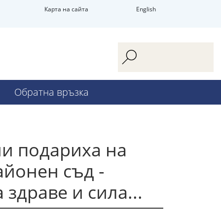
Карта на сайта
English
Обратна връзка
ни подариха на
айонен съд -
здраве и сила...