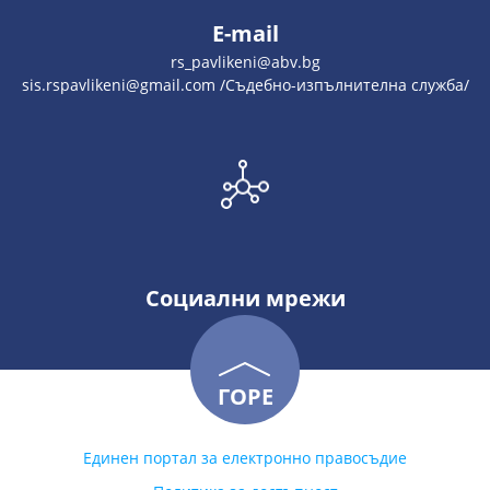
E-mail
rs_pavlikeni@abv.bg
sis.rspavlikeni@gmail.com /Съдебно-изпълнителна служба/
Социални мрежи
ГОРЕ
Единен портал за електронно правосъдие