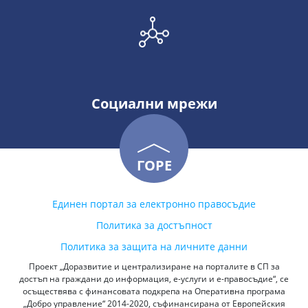
Социални мрежи
ГОРЕ
Единен портал за електронно правосъдие
Политика за достъпност
Политика за защита на личните данни
Проект „Доразвитие и централизиране на порталите в СП за
достъп на граждани до информация, е-услуги и е-правосъдие“, се
осъществява с финансовата подкрепа на Оперативна програма
„Добро управление“ 2014-2020, съфинансирана от Европейския