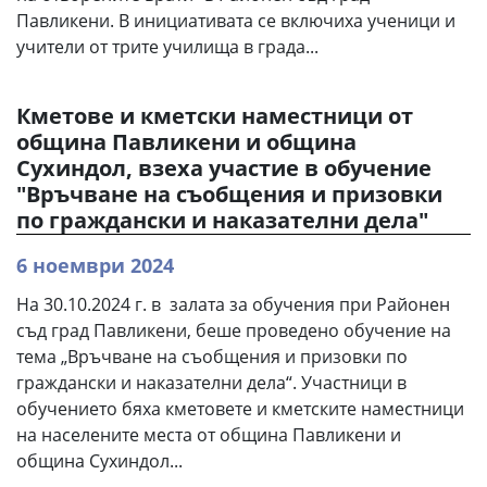
Павликени. В инициативата се включиха ученици и
учители от трите училища в града...
Кметове и кметски наместници от
община Павликени и община
Сухиндол, взеха участие в обучение
"Връчване на съобщения и призовки
по граждански и наказателни дела"
6 ноември 2024
На 30.10.2024 г. в залата за обучения при Районен
съд град Павликени, беше проведено обучение на
тема „Връчване на съобщения и призовки по
граждански и наказателни дела“. Участници в
обучението бяха кметовете и кметските наместници
на населените места от община Павликени и
община Сухиндол...