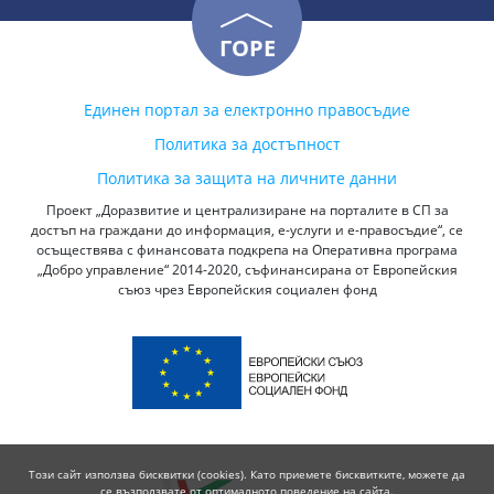
ГОРЕ
Единен портал за електронно правосъдие
Политика за достъпност
Политика за защита на личните данни
Проект „Доразвитие и централизиране на порталите в СП за
достъп на граждани до информация, е-услуги и е-правосъдие“, се
осъществява с финансовата подкрепа на Оперативна програма
„Добро управление“ 2014-2020, съфинансирана от Европейския
съюз чрез Европейския социален фонд
Този сайт използва бисквитки (cookies). Като приемете бисквитките, можете да
се възползвате от оптималното поведение на сайта.